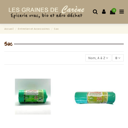
0
Accueil
Entretien et Accessoires
Sac
Sac
Nom, A à Z
8