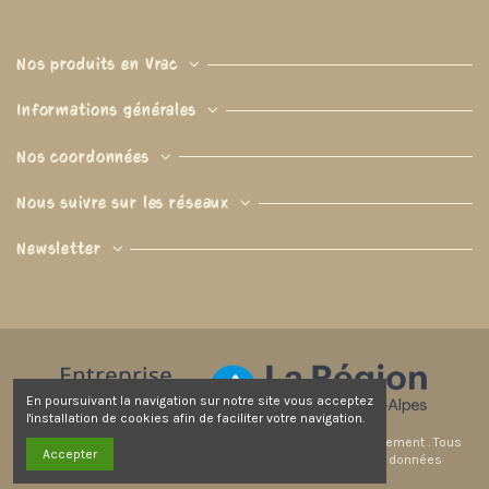
Nos produits en Vrac
Informations générales
Nos coordonnées
Nous suivre sur les réseaux
Newsletter
En poursuivant la navigation sur notre site vous acceptez
l'installation de cookies afin de faciliter votre navigation.
© 2026 Les Graines de Carène.
Réalisé par
Licom Développement
.
Tous
Accepter
droits réservés |
Mentions légales
|
CGV
|
Protection des données