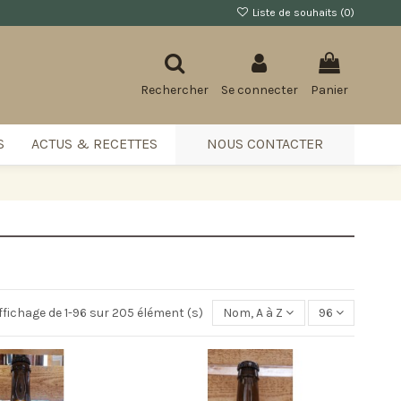
Liste de souhaits (
0
)
Rechercher
Se connecter
Panier
S
ACTUS & RECETTES
NOUS CONTACTER
ffichage de 1-96 sur 205 élément (s)
Nom, A à Z
96