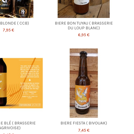
 BLONDE ( CCB)
BIERE BON TUYAU ( BRASSERIE
DU LOUP BLANC)
7,95 €
6,95 €
E BLÉ ( BRASSERIE
BIERE FIESTA ( BIVOUAK)
'AGRIVOISE)
7,45 €