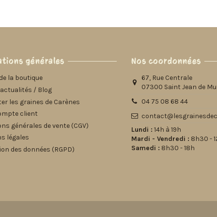
tions générales
Nos coordonnées
de la boutique
67, Rue Centrale
07300 Saint Jean de Mu
actualités / Blog
04 75 08 68 44
er les graines de Carènes
ompte client
contact@lesgrainesdec
ons générales de vente (CGV)
Lundi :
14h à 19h
s légales
Mardi - Vendredi :
8h30 - 12
Samedi :
8h30 - 18h
ion des données (RGPD)