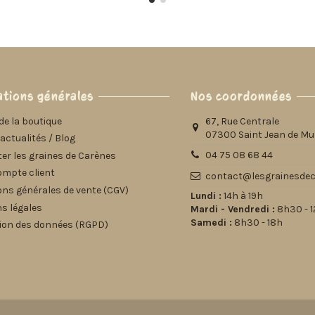
tions générales
Nos coordonnées
de la boutique
67, Rue Centrale
07300 Saint Jean de Mu
actualités / Blog
04 75 08 68 44
er les graines de Carènes
ompte client
contact@lesgrainesdec
ons générales de vente (CGV)
Lundi :
14h à 19h
s légales
Mardi - Vendredi :
8h30 - 12
Samedi :
8h30 - 18h
ion des données (RGPD)